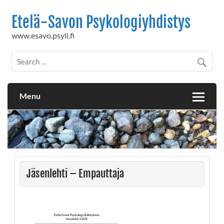
Skip
to
Etelä-Savon Psykologiyhdistys
content
www.esavo.psyli.fi
Menu
Jäsenlehti – Empauttaja