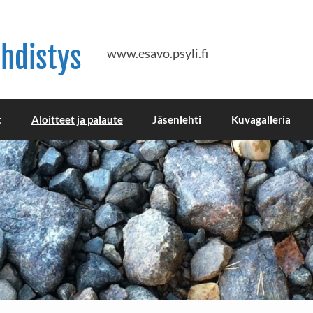
hdistys
www.esavo.psyli.fi
t
Aloitteet ja palaute
Jäsenlehti
Kuvagalleria