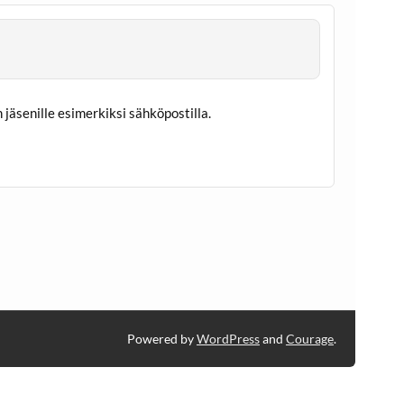
 jäsenille esimerkiksi sähköpostilla.
Powered by
WordPress
and
Courage
.