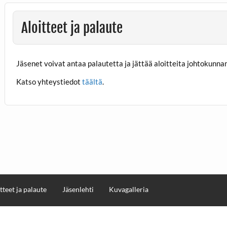
Aloitteet ja palaute
Jäsenet voivat antaa palautetta ja jättää aloitteita johtokunnan
Katso yhteystiedot
täältä
.
tteet ja palaute
Jäsenlehti
Kuvagalleria