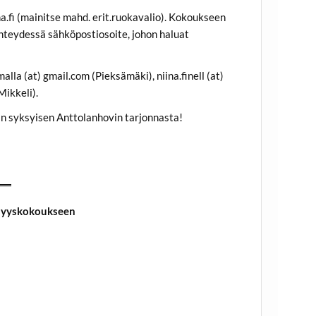
a.fi (mainitse mahd. erit.ruokavalio). Kokoukseen
yhteydessä sähköpostiosoite, johon haluat
la (at) gmail.com (Pieksämäki), niina.finell (at)
Mikkeli).
an syksyisen Anttolanhovin tarjonnasta!
 syyskokoukseen
)