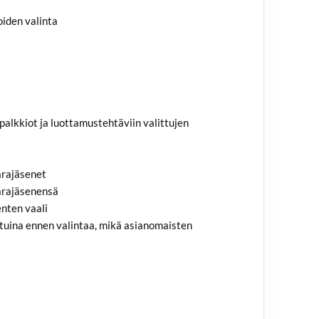
oiden valinta
alkkiot ja luottamustehtäviin valittujen
varajäsenet
varajäsenensä
enten vaali
tuina ennen valintaa, mikä asianomaisten