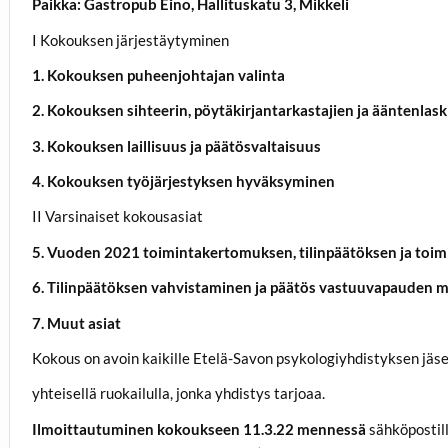
Paikka: Gastropub Eino, Hallituskatu 3, Mikkeli
I Kokouksen järjestäytyminen
1. Kokouksen puheenjohtajan valinta
2. Kokouksen sihteerin, pöytäkirjantarkastajien ja ääntenlask
3. Kokouksen laillisuus ja päätösvaltaisuus
4. Kokouksen työjärjestyksen hyväksyminen
II Varsinaiset kokousasiat
5. Vuoden 2021 toimintakertomuksen, tilinpäätöksen ja to
6. Tilinpäätöksen vahvistaminen ja päätös vastuuvapauden 
7. Muut asiat
Kokous on avoin kaikille Etelä-Savon psykologiyhdistyksen jäs
yhteisellä ruokailulla, jonka yhdistys tarjoaa.
Ilmoittautuminen kokoukseen 11.3.22 mennessä
sähköpostil