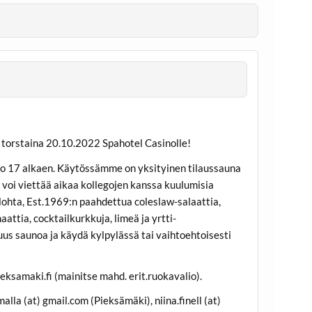
torstaina 20.10.2022 Spahotel Casinolle!
o 17 alkaen. Käytössämme on yksityinen tilaussauna
voi viettää aikaa kollegojen kanssa kuulumisia
ua lohta, Est.1969:n paahdettua coleslaw-salaattia,
aattia, cocktailkurkkuja, limeä ja yrtti-
us saunoa ja käydä kylpylässä tai vaihtoehtoisesti
ksamaki.fi (mainitse mahd. erit.ruokavalio).
la (at) gmail.com (Pieksämäki), niina.finell (at)