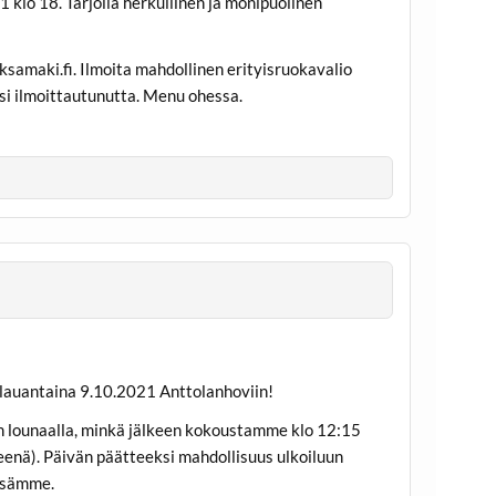
lo 18. Tarjolla herkullinen ja monipuolinen
maki.fi. Ilmoita mahdollinen erityisruokavalio
i ilmoittautunutta. Menu ohessa.
lauantaina 9.10.2021 Anttolanhoviin!
n lounaalla, minkä jälkeen kokoustamme klo 12:15
eenä). Päivän päätteeksi mahdollisuus ulkoiluun
issämme.