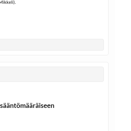
Mikkeli).
n sääntömääräiseen