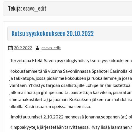
Tekijä:
esavo_edit
Kutsu syyskokoukseen 20.10.2022
30.9.2022
esavo_edit
Tervetuloa Etelä-Savon psykologiyhdistyksen syyskokoukseen 
Kokoustamme tänä vuonna Savonlinnassa Spahotel Casinolla kl
ja takkatupa, jossa pidämme kokouksen ja ruokailemme ja jossa 
vaihtaen. Yhdistys tarjoaa osallistujille Lohipellin (hiillostett
jälkimarinoituja grilliperunoita, paistettuja kasviksia, pisaratom
smetanakastiketta) ja juoman. Kokouksen jälkeen on mahdollisu
ulkoilla Kasinosaaren upeissa maisemissa.
Ilmoittautumiset 2.10.2022 mennessä johanna.seppanen (at) pie
Kimppakyytejä järjestetään tarvittaessa. Kysy lisää laamanen.mal