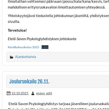
Ilmoitathan valitsemasi pääruuan (possu/kala/kana/kasvis, ta
mahdollisen erityisruokavalion ilmoittautumisen yhteydessä.
Yhteiskyytejävoi tiedustella johtokunnan jäseniltä, yhdistyk
sivuilla.
Tervetuloa!
Etelä-Savon Psykologiyhdistyksen johtokunta
Kevatkokouskutsu-2022
Lataa
Ajankohtaista
Jouluruokailu 26.11.
22.10.2021
esavo_edit
Etelä-Savon Psykologiyhdistys tarjoaa jäsenilleen jouluruokai