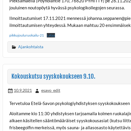
Pieksämäellä (Pöyhöläntie 170, 76620 PYHITTY) pe 26.11.2021 k
jouluinen noutopöytä hyvässä psykologikollegojen seurassa.
Ilmoittautumiset 17.11.2021 mennessä johanna.seppanen@pieksa
ilmoittautumisen yhteydessä. Mukaan mahtuu 20 ensimmäiseks
pikkujouluruokailu-21
Lataa
Ajankohtaista
Kokouskutsu syyskokoukseen 9.10.
10.9.2021
esavo_edit
Tervetuloa Etelä-Savon psykologiyhdistyksen syyskokoukseen 
Aloitamme klo 11:30 yhdistyksen tarjoamalla kolmen ruokalaji
alkaen käsitellen sääntömääräiset syyskokousasiat (kutsu liitt
frisbeegolfin merkeissä, myös sauna- ja allasosasto käytettäv