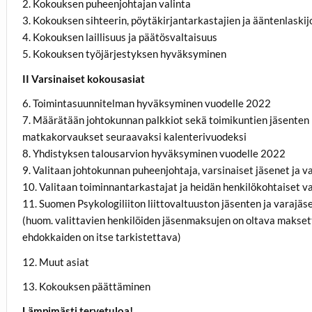
2. Kokouksen puheenjohtajan valinta
3. Kokouksen sihteerin, pöytäkirjantarkastajien ja ääntenlaskij
4. Kokouksen laillisuus ja päätösvaltaisuus
5. Kokouksen työjärjestyksen hyväksyminen
II Varsinaiset kokousasiat
6. Toimintasuunnitelman hyväksyminen vuodelle 2022
7. Määrätään johtokunnan palkkiot sekä toimikuntien jäsenten p
matkakorvaukset seuraavaksi kalenterivuodeksi
8. Yhdistyksen talousarvion hyväksyminen vuodelle 2022
9. Valitaan johtokunnan puheenjohtaja, varsinaiset jäsenet ja 
10. Valitaan toiminnantarkastajat ja heidän henkilökohtaiset 
11. Suomen Psykologiliiton liittovaltuuston jäsenten ja varajäs
(huom. valittavien henkilöiden jäsenmaksujen on oltava makset
ehdokkaiden on itse tarkistettava)
12. Muut asiat
13. Kokouksen päättäminen
Lämpimästi tervetuloa!