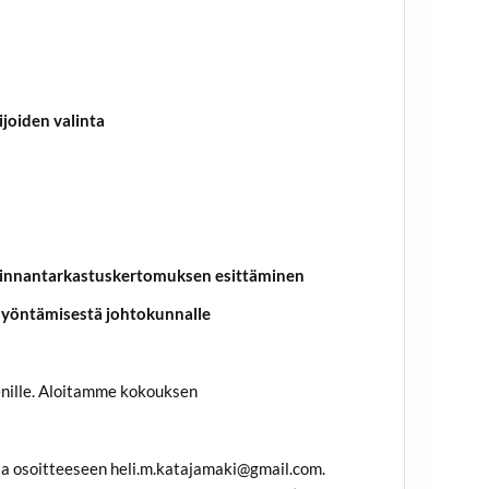
ijoiden valinta
iminnantarkastuskertomuksen esittäminen
myöntämisestä johtokunnalle
enille. Aloitamme kokouksen
la osoitteeseen heli.m.katajamaki@gmail.com.