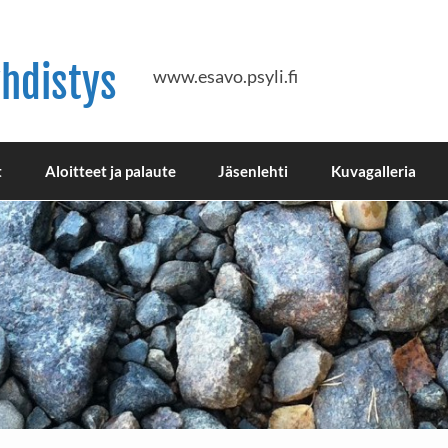
hdistys
www.esavo.psyli.fi
t
Aloitteet ja palaute
Jäsenlehti
Kuvagalleria