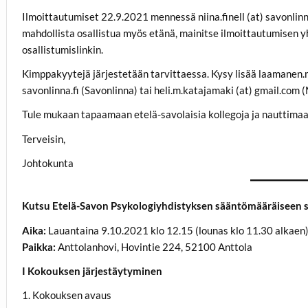
Ilmoittautumiset 22.9.2021 mennessä niina.finell (at) savonlinn
mahdollista osallistua myös etänä, mainitse ilmoittautumisen 
osallistumislinkin.
Kimppakyytejä järjestetään tarvittaessa. Kysy lisää laamanen.mal
savonlinna.fi (Savonlinna) tai heli.m.katajamaki (at) gmail.com (
Tule mukaan tapaamaan etelä-savolaisia kollegoja ja nauttima
Terveisin,
Johtokunta
Kutsu Etelä-Savon Psykologiyhdistyksen sääntömääräiseen
Aika:
Lauantaina 9.10.2021 klo 12.15 (lounas klo 11.30 alkaen
Paikka:
Anttolanhovi, Hovintie 224, 52100 Anttola
I Kokouksen järjestäytyminen
1. Kokouksen avaus